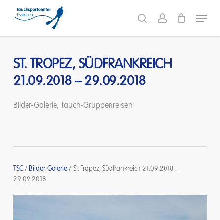
Skip
Menu
to
search
account
main
content
ST. TROPEZ, SÜDFRANKREICH
21.09.2018 – 29.09.2018
Bilder-Galerie
,
Tauch-Gruppenreisen
TSC
/
Bilder-Galerie
/
St. Tropez, Südfrankreich 21.09.2018 –
29.09.2018