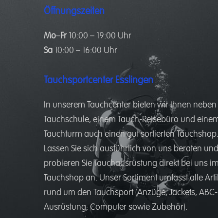
Öffnungszeiten
Mo
–
Fr
10:00 – 19:00 Uhr
Sa
10:00 – 16:00 Uhr
Tauchsportcenter Esslingen
In unserem
Tauchcenter
bieten wir Ihnen neben
Tauchschule
, einem
Tauch-Reisebüro
und eine
Tauchturm
auch einen gut sortierten
Tauchshop
Lassen Sie sich ausführlich von uns beraten un
probieren Sie Tauchausrüstung direkt bei uns i
Tauchshop an. Unser Sortiment umfasst alle Arti
rund um den Tauchsport (Anzüge, Jackets, ABC-
Ausrüstung, Computer sowie Zubehör).