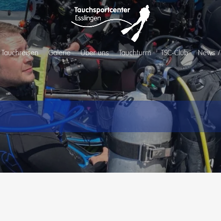
Tauchreisen
Galerie
Über uns
Tauchturm
TSC-Club
News /
en