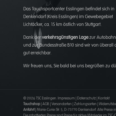
Das Tauchsportcenter Esslingen befindet sich in
Denkendorf (Kreis Esslingen) im Gewebegebiet
Lichtäcker, ca. 15 km östlich von Stuttgart.
Dank der
verkehrsgünstigen Lage
zur Autobahn
und zur Bundesstraße B10 sind wir von überall 
gut erreichbar.
Wir freuen uns, Sie bald bei uns begrüßen zu dü
© 2026 TSC Esslingen.
Impressum
|
Datenschutz
|
Kontakt
Tauchshop
|
AGB
|
Versandarten
|
Zahlungsarten
|
Widerrufsb
Anfahrt
|
Marie-Curie-Str. 5, D-73770 Denkendorf
. Alle Preise i
Die rabattierten Preise sind Preise für aktive Mitglieder im TSC-