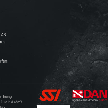
 A8
aus
rfen!
elehrung
n Euro inkl. MwSt.
Club.