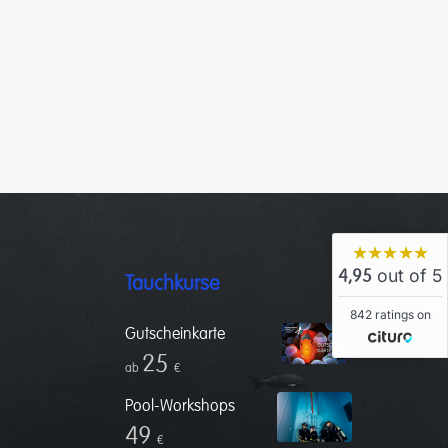
★★★★★
out of 5
4,95
Tauchkurse
842 ratings on
Gutscheinkarte
25
ab
€
Pool-Workshops
49
€