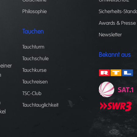
Gutscheine
Umweltschutz
Philosophie
Sicherheits-Stand
Awards & Presse
Tauchen
Newsletter
Tauchturm
Bekannt aus
Tauchschule
 einer
Tauchkurse
m
Tauchreisen
.
d
TSC-Club
m
Tauchtauglichkeit
kel