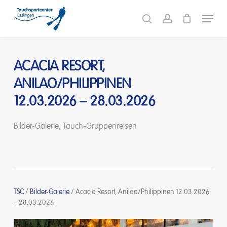
Skip
Menu
to
search
account
main
content
ACACIA RESORT,
ANILAO/PHILIPPINEN
12.03.2026 – 28.03.2026
Bilder-Galerie
,
Tauch-Gruppenreisen
TSC
/
Bilder-Galerie
/
Acacia Resort, Anilao/Philippinen 12.03.2026
– 28.03.2026