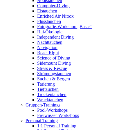
Bootstauchen
Computer-Diving
Eistauchen
Enriched Air Nitrox
Flusstauchen
Fotografie-Workshop „Basic“
Hai-Ökologie
Independent Diving
Nachttauchen
Navigation
React Right
Science of Diving
Sidemount Diving
Stress & Rescue
Strömungstauchen
Suchen & Bergen
Tarierung
Tieftauchen
Trockentauchen
Wracktauchen
Gruppen-Trainings
Pool-Workshops
Freiwasser-Workshops
Personal Training
1:1 Personal Training