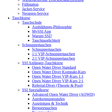
Füllstation
Jacket-Service
Neopren-Service
Tauchkurse
Tauchschule
Ausbildungs-Philosophie
MySSI App
Warum SSI?
Tauchtauglichkeit
Schnuppertauchen
Schnuppertauchen
1:1 VIP-Schnuppertauchen
2:1 VIP-Schnuppertauchen
SSI Anfänger-Tauchkurse
Open Water Diver Standard
Open Water Diver Kompakt-Kurs
Open Water Diver VIP-Kurs 1:1
Open Water Diver VIP-Kurs 2:1
Referral-Diver (Theorie & Pool)
SSI Spezialkurse
Advanced Open Water Diver (AOWD)
Anerkennungsstufen
Ausrüstung & Technik
Bergseetauchen