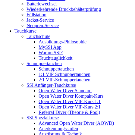
Batteriewechsel
Wiederkehrende Druckbehälterprüfung
Füllstation
Jacket-Service
Neopren-Service
Tauchkurse
Tauchschule
Ausbildungs-Philosophie
MySSI App
Warum SSI?
Tauchtauglichkeit
Schnuppertauchen
Schnuppertauchen
1:1 VIP-Schnuppertauchen
2:1 VIP-Schnuppertauchen
SSI Anfänger-Tauchkurse
Open Water Diver Standard
Open Water Diver Kompakt-Kurs
Open Water Diver VIP-Kurs 1:1
Open Water Diver VIP-Kurs 2:1
Referral-Diver (Theorie & Pool)
SSI Spezialkurse
Advanced Open Water Diver (AOWD)
Anerkennungsstufen
Ausrüstung & Technik