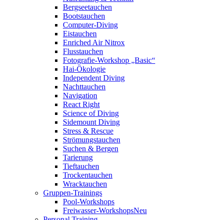
Bergseetauchen
Bootstauchen
Computer-Diving
Eistauchen
Enriched Air Nitrox
Flusstauchen
Fotografie-Workshop „Basic“
Hai-Ökologie
Independent Diving
Nachttauchen
Navigation
React Right
Science of Diving
Sidemount Diving
Stress & Rescue
Strömungstauchen
Suchen & Bergen
Tarierung
Tieftauchen
Trockentauchen
Wracktauchen
Gruppen-Trainings
Pool-Workshops
Freiwasser-Workshops
Neu
Personal Training