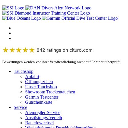
★★★★★
842
ratings on cituro.com
4.95
out of 5 from
Bewertungen werden vor ihrer Veröffentlichung nicht auf Echtheit überprüft.
Tauchsportcenter Esslingen OHG
has
Tauchshop
Anfahrt
Öffnungszeiten
Unser Tauchshop
Showroom Trockentauchen
Garmin Testcenter
Gutscheinkarte
Service
Atemregler-Service
Ausrüstungs-Verleih
Batteriewechsel
Wiederkehrende Druckbehälterprüfung