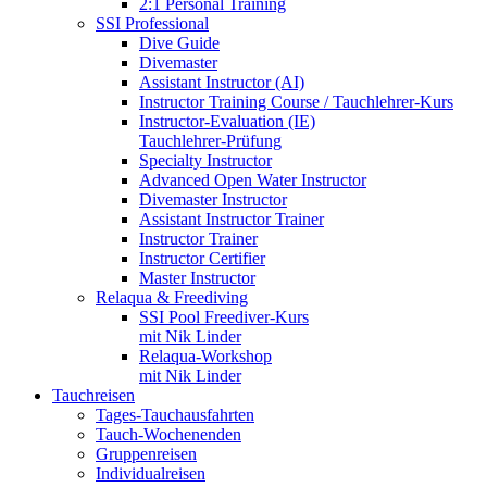
2:1 Personal Training
SSI Professional
Dive Guide
Divemaster
Assistant Instructor (AI)
Instructor Training Course / Tauchlehrer-Kurs
Instructor-Evaluation (IE)
Tauchlehrer-Prüfung
Specialty Instructor
Advanced Open Water Instructor
Divemaster Instructor
Assistant Instructor Trainer
Instructor Trainer
Instructor Certifier
Master Instructor
Relaqua & Freediving
SSI Pool Freediver-Kurs
mit Nik Linder
Relaqua-Workshop
mit Nik Linder
Tauchreisen
Tages-Tauchausfahrten
Tauch-Wochenenden
Gruppenreisen
Individualreisen