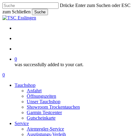
Skip
Drücke Enter zum Suchen oder ESC
to
zum Schließen
Suche
main
Close
content
Search
facebook
youtube
instagram
phone
email
search
account
0
was successfully added to your cart.
Menu
search
account
0
Menu
Tauchshop
Anfahrt
Öffnungszeiten
Unser Tauchshop
Showroom Trockentauchen
Garmin Testcenter
Gutscheinkarte
Service
Atemregler-Service
Ausrüstungs-Verleih