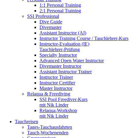
1:1 Personal Training
2:1 Personal Training
SSI Professional
Dive Guide
Divemaster
Assistant Instructor (AI)
Instructor Training Course / Tauchlehrer-Kurs
Instructor-Evaluation (IE)
Tauchlehrer-Prüfung
Specialty Instructor
Advanced Open Water Instructor
Divemaster Instructor
Assistant Instructor Trainer
Instructor Trainer
Instructor Certifier
Master Instructor
Relaqua & Freediving
SSI Pool Freediver-Kurs
mit Nik Linder
Relaqua-Workshop
mit Nik Linder
Tauchreisen
Tages-Tauchausfahrten
Tauch-Wochenenden