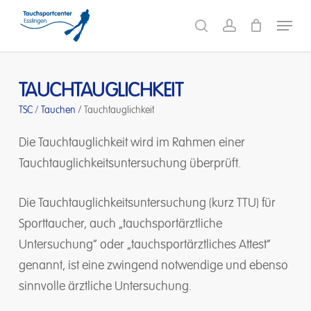
Skip
Menu
to
search
account
main
content
TAUCHTAUGLICHKEIT
TSC
/
Tauchen
/
Tauchtauglichkeit
Die Tauchtauglichkeit wird im Rahmen einer
Tauchtauglichkeitsuntersuchung überprüft.
Die Tauchtauglichkeitsuntersuchung (kurz TTU) für
Sporttaucher, auch „tauchsportärztliche
Untersuchung“ oder „tauchsportärztliches Attest“
genannt, ist eine zwingend notwendige und ebenso
sinnvolle ärztliche Untersuchung.