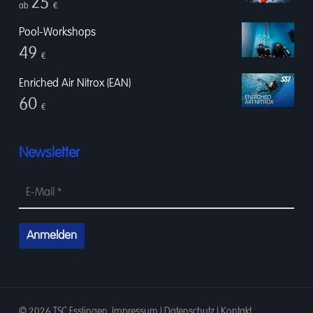
25
ab
€
Pool-Workshops
49
€
Enriched Air Nitrox (EAN)
60
€
Newsletter
© 2026 TSC Esslingen.
Impressum
|
Datenschutz
|
Kontakt