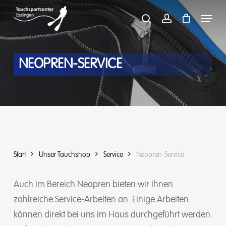
Skip
Menu
to
search
account
main
content
NEOPREN-SERVICE
Start
Unser Tauchshop
Service
Neopren-Service
Auch im Bereich Neopren bieten wir Ihnen
zahlreiche Service-Arbeiten an. Einige Arbeiten
können direkt bei uns im Haus durchgeführt werden.