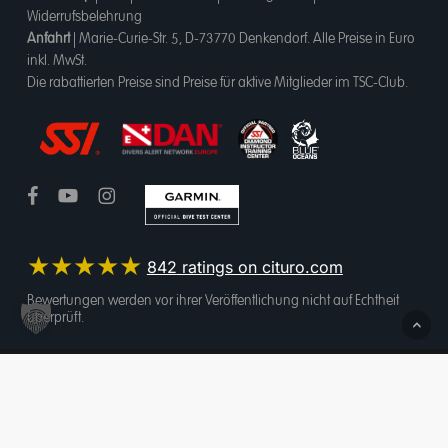
Widerrufsbelehrung
Anfahrt
|
Marie-Curie-Str. 5, D-73770 Denkendorf
. Alle Preise in Euro
inkl. MwSt.
Die rabattierten Preise sind Preise für aktive Mitglieder im TSC-Club.
★★★★★
842
ratings on cituro.com
4.95
out of 5 from
Bewertungen werden vor ihrer Veröffentlichung nicht auf Echtheit
überprüft.
Tauchsportcenter Esslingen OHG
has
Vertrag widerrufen