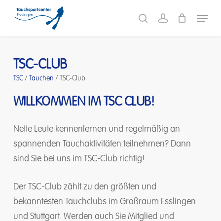
Skip
Menu
to
search
account
main
content
TSC-CLUB
TSC
/
Tauchen
/
TSC-Club
WILLKOMMEN
IM
TSC
CLUB!
Nette Leute kennenlernen und regelmäßig an
spannenden Tauchaktivitäten teilnehmen? Dann
sind Sie bei uns im TSC-Club richtig!
Der TSC-Club zählt zu den größten und
bekanntesten Tauchclubs im Großraum Esslingen
und Stuttgart. Werden auch Sie Mitglied und