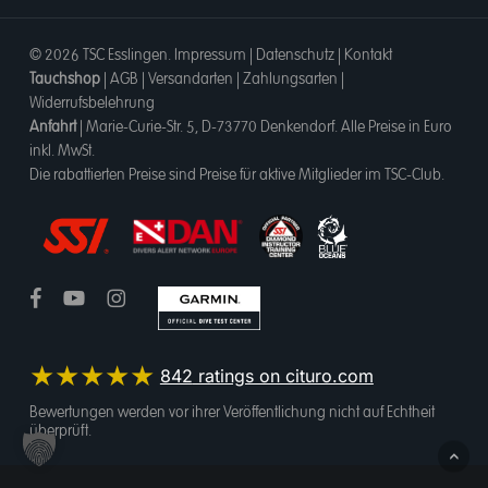
© 2026 TSC Esslingen.
Impressum
|
Datenschutz
|
Kontakt
Tauchshop
|
AGB
|
Versandarten
|
Zahlungsarten
|
Widerrufsbelehrung
Anfahrt
|
Marie-Curie-Str. 5, D-73770 Denkendorf
. Alle Preise in Euro
inkl. MwSt.
Die rabattierten Preise sind Preise für aktive Mitglieder im TSC-Club.
★★★★★
842
ratings on cituro.com
4.95
out of 5 from
Bewertungen werden vor ihrer Veröffentlichung nicht auf Echtheit
überprüft.
Tauchsportcenter Esslingen OHG
has