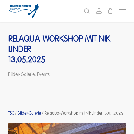
Skip
Menu
to
search
account
main
content
RELAQUA-WORKSHOP MIT NIK
LINDER
13.05.2025
Bilder-Galerie
,
Events
TSC
/
Bilder-Galerie
/
Relaqua-Workshop mit Nik Linder 13.05.2025