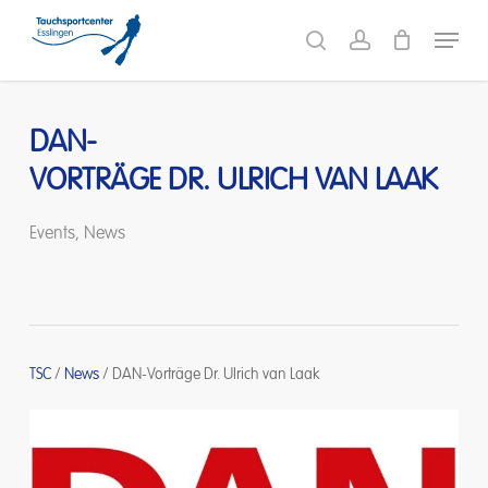
Skip
Menu
to
search
account
main
content
DAN-
VORTRÄGE DR. ULRICH VAN LAAK
Events
,
News
TSC
/
News
/
DAN-Vorträge Dr. Ulrich van Laak