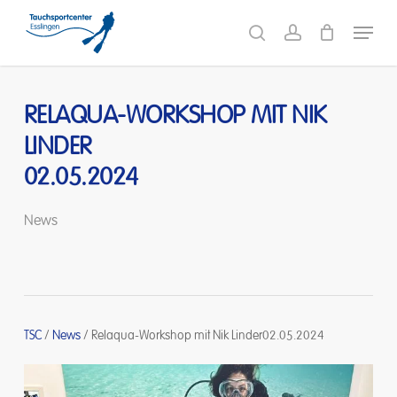
Skip
Menu
to
search
account
main
content
RELAQUA-WORKSHOP MIT NIK
LINDER
02.05.2024
News
TSC
/
News
/
Relaqua-Workshop mit Nik Linder02.05.2024