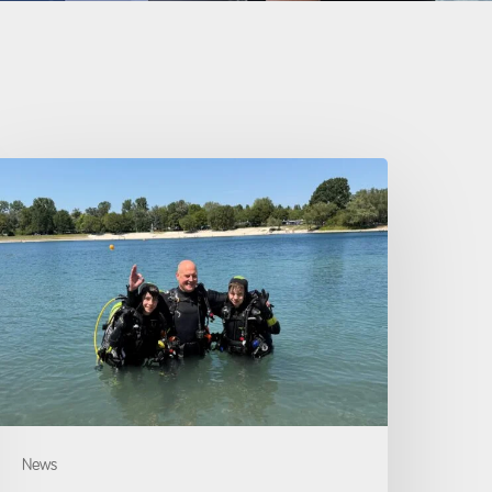
pen
ater
iver
ursabschluss
2.08.2026
News