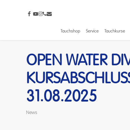
Skip
to
facebook
youtube
instagram
phone
email
main
content
Tauchshop
Service
Tauchkurse
Drücke Enter zum Suchen oder ESC zum Schließ
OPEN WATER DI
KURSABSCHLUS
31.08.2025
News