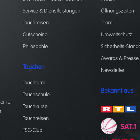
Service & Dienstleistungen
Öffnungszeiten
Tauchreisen
Team
Gutscheine
Umweltschutz
Philosophie
Sicherheits-Stand
Awards & Presse
Tauchen
Newsletter
Tauchturm
Bekannt aus
Tauchschule
 einer
Tauchkurse
m
Tauchreisen
.
d
TSC-Club
m