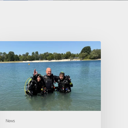
pen
ater
iver
ursabschluss
2.08.2026
News