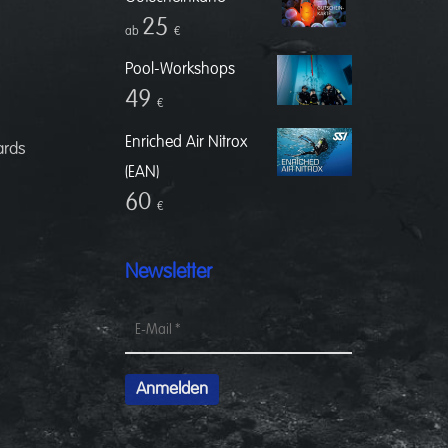
25
ab
€
Pool-Workshops
49
€
Enriched Air Nitrox
ards
(EAN)
60
€
Newsletter