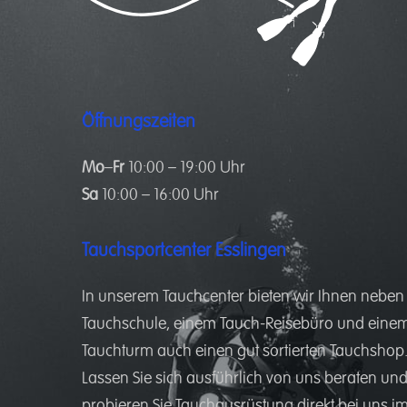
Öffnungszeiten
Mo
–
Fr
10:00 – 19:00 Uhr
Sa
10:00 – 16:00 Uhr
Tauchsportcenter Esslingen
In unserem
Tauchcenter
bieten wir Ihnen neben
Tauchschule
, einem
Tauch-Reisebüro
und eine
Tauchturm
auch einen gut sortierten
Tauchshop
Lassen Sie sich ausführlich von uns beraten un
probieren Sie Tauchausrüstung direkt bei uns i