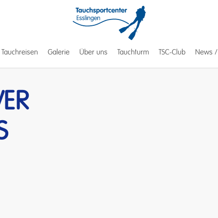
Tauchreisen
Galerie
Über uns
Tauchturm
TSC-Club
News /
en
VER
S