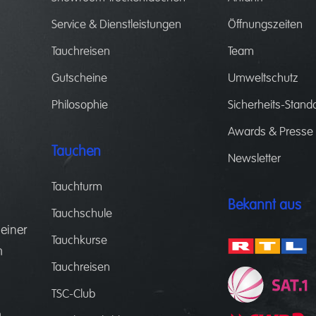
Service & Dienstleistungen
Öffnungszeiten
Tauchreisen
Team
Gutscheine
Umweltschutz
Philosophie
Sicherheits-Stand
Awards & Presse
Tauchen
Newsletter
Tauchturm
Bekannt aus
Tauchschule
 einer
Tauchkurse
m
Tauchreisen
.
d
TSC-Club
m