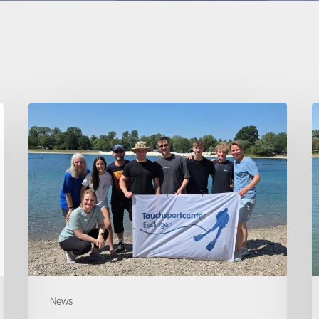
Open
O
Water
W
Diver
D
Kursabschluss
K
02.08.2026
0
News