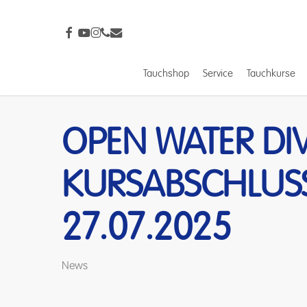
Skip
to
facebook
youtube
instagram
phone
email
main
content
Tauchshop
Service
Tauchkurse
Drücke Enter zum Suchen oder ESC zum Schließ
OPEN WATER DI
KURSABSCHLUS
27.07.2025
News