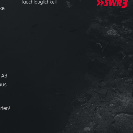
Tauchtauglichkeit
kel
 A8
aus
rfen!