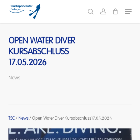
Skip
Menu
to
search
account
main
content
OPEN WATER DIVER
KURSABSCHLUSS
17.05.2026
News
TSC
/
News
/
Open Water Diver Kursabschluss17.05.2026