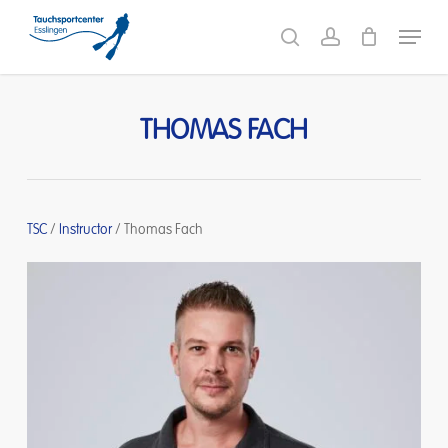
Skip
Menu
to
search
account
main
content
THOMAS FACH
TSC
/
Instructor
/
Thomas Fach