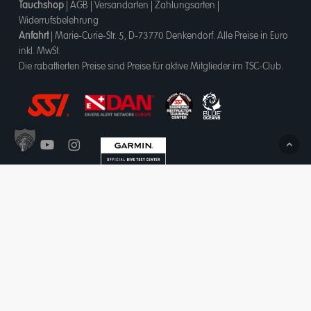
Tauchshop
|
AGB
|
Versandarten
|
Zahlungsarten
|
Widerrufsbelehrung
Anfahrt
|
Marie-Curie-Str. 5, D-73770 Denkendorf
. Alle Preise in Euro
inkl. MwSt.
Die rabattierten Preise sind Preise für aktive Mitglieder im TSC-Club.
★★★★★
844
ratings on cituro.com
4.95
out of 5 from
Bewertungen werden vor ihrer Veröffentlichung nicht auf Echtheit
überprüft.
Tauchsportcenter Esslingen OHG
has
Vertrag widerrufen