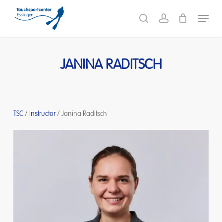
Skip
Menu
to
search
account
main
content
JANINA RADITSCH
TSC
/
Instructor
/
Janina Raditsch