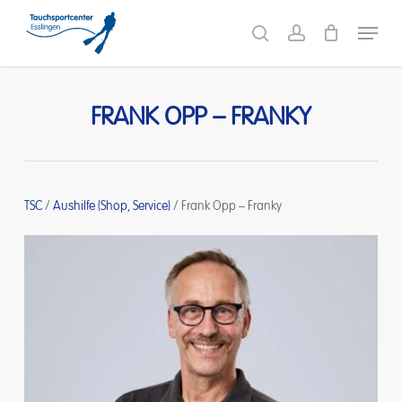
Skip
Menu
to
search
account
main
content
FRANK OPP – FRANKY
TSC
/
Aushilfe (Shop, Service)
/
Frank Opp – Franky