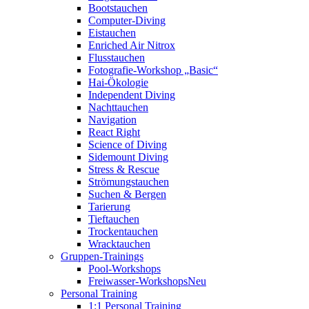
Bootstauchen
Computer-Diving
Eistauchen
Enriched Air Nitrox
Flusstauchen
Fotografie-Workshop „Basic“
Hai-Ökologie
Independent Diving
Nachttauchen
Navigation
React Right
Science of Diving
Sidemount Diving
Stress & Rescue
Strömungstauchen
Suchen & Bergen
Tarierung
Tieftauchen
Trockentauchen
Wracktauchen
Gruppen-Trainings
Pool-Workshops
Freiwasser-Workshops
Neu
Personal Training
1:1 Personal Training