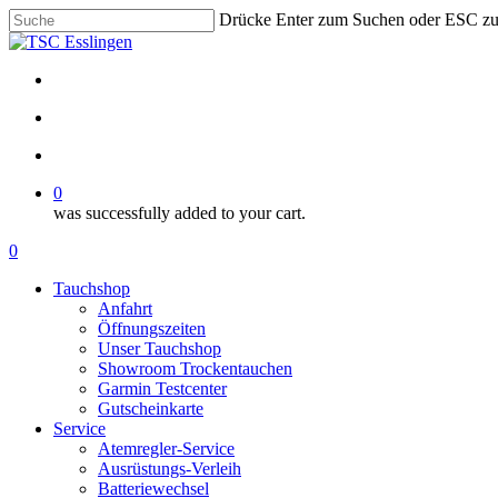
Skip
Drücke Enter zum Suchen oder ESC z
to
Close
main
Search
content
facebook
youtube
instagram
phone
email
search
account
0
was successfully added to your cart.
Menu
search
account
0
Menu
Tauchshop
Anfahrt
Öffnungszeiten
Unser Tauchshop
Showroom Trockentauchen
Garmin Testcenter
Gutscheinkarte
Service
Atemregler-Service
Ausrüstungs-Verleih
Batteriewechsel