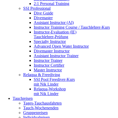
2:1 Personal Training
SSI Professional
Dive Guide
Divemaster
Assistant Instructor (AI)
Instructor Training Course / Tauchlehrer-Kurs
Instructor-Evaluation (IE)
Tauchlehrer-Prüfung
Specialty Instructor
Advanced Open Water Instructor
Divemaster Instructor
Assistant Instructor Trainer
Instructor Trainer
Instructor Certifier
Master Instructor
Relaqua & Freediving
SSI Pool Freediver-Kurs
mit Nik Linder
Relaqua-Workshop
mit Nik Linder
Tauchreisen
Tages-Tauchausfahrten
Tauch-Wochenenden
Gruppenreisen
Individualreisen