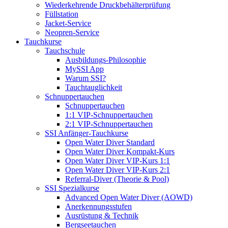
Wiederkehrende Druckbehälterprüfung
Füllstation
Jacket-Service
Neopren-Service
Tauchkurse
Tauchschule
Ausbildungs-Philosophie
MySSI App
Warum SSI?
Tauchtauglichkeit
Schnuppertauchen
Schnuppertauchen
1:1 VIP-Schnuppertauchen
2:1 VIP-Schnuppertauchen
SSI Anfänger-Tauchkurse
Open Water Diver Standard
Open Water Diver Kompakt-Kurs
Open Water Diver VIP-Kurs 1:1
Open Water Diver VIP-Kurs 2:1
Referral-Diver (Theorie & Pool)
SSI Spezialkurse
Advanced Open Water Diver (AOWD)
Anerkennungsstufen
Ausrüstung & Technik
Bergseetauchen