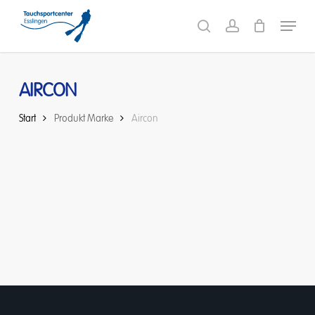
Skip
Menu
to
search
account
main
content
AIRCON
Start
Produkt Marke
Aircon