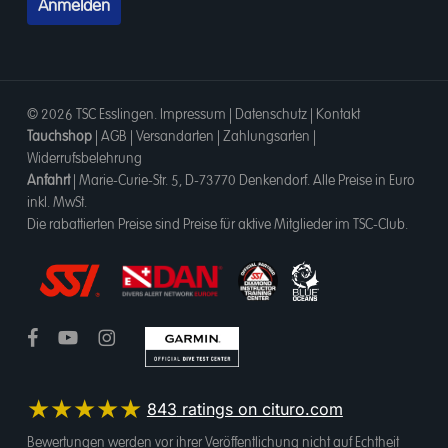
© 2026 TSC Esslingen.
Impressum
|
Datenschutz
|
Kontakt
Tauchshop
|
AGB
|
Versandarten
|
Zahlungsarten
|
Widerrufsbelehrung
Anfahrt
|
Marie-Curie-Str. 5, D-73770 Denkendorf
. Alle Preise in Euro
inkl. MwSt.
Die rabattierten Preise sind Preise für aktive Mitglieder im TSC-Club.
★★★★★
843
ratings on cituro.com
4.95
out of 5 from
Bewertungen werden vor ihrer Veröffentlichung nicht auf Echtheit