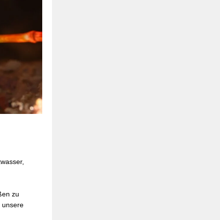
twasser,
ßen zu
d unsere