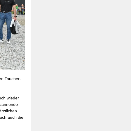
en Taucher-
!
Euch wieder
spannende
rztlichen
sich auch die