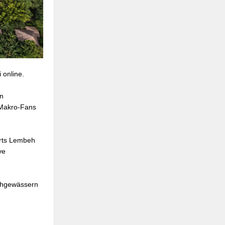
 online.
en
 Makro-Fans
orts Lembeh
ve
uchgewässern