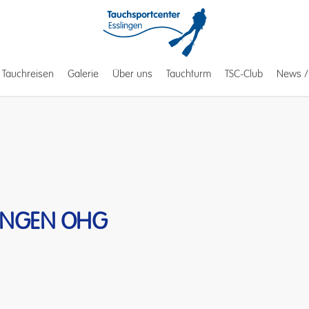
Tauchreisen
Galerie
Über uns
Tauchturm
TSC-Club
News /
en
INGEN
OHG