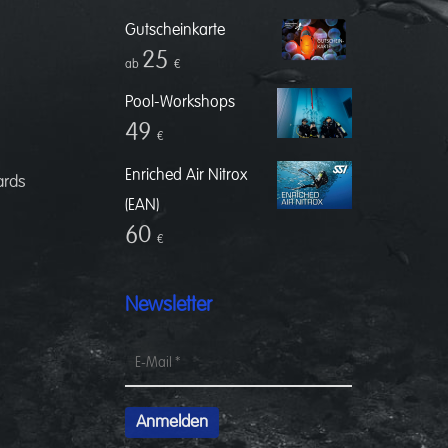
Gutscheinkarte
25
ab
€
Pool-Workshops
49
€
Enriched Air Nitrox
ards
(EAN)
60
€
Newsletter