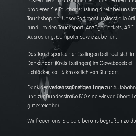
Lassen Sie sich ausführlich von uns beraten un
probieren Sie Tauchausrüstung direkt bei uns i
Tauchshop an. Unser Sortiment umfasst alle Arti
rund um den Tauchsport (Anzüge, Jackets, ABC-
Ausrüstung, Computer sowie Zubehör).
Das Tauchsportcenter Esslingen befindet sich in
Denkendorf (Kreis Esslingen) im Gewebegebiet
Lichtäcker, ca. 15 km östlich von Stuttgart.
Dank der
verkehrsgünstigen Lage
zur Autobahn
und zur Bundesstraße B10 sind wir von überall 
gut erreichbar.
Wir freuen uns, Sie bald bei uns begrüßen zu dü