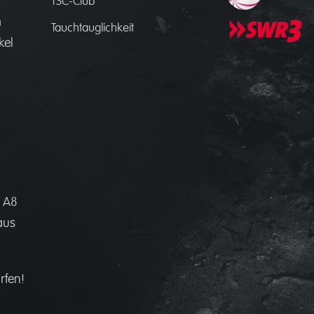
d
TSC-Club
m
Tauchtauglichkeit
kel
 A8
aus
rfen!