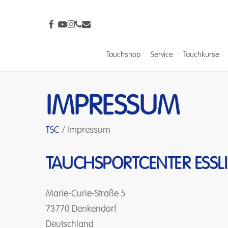
Skip
to
facebook
youtube
instagram
phone
email
main
content
Tauchshop
Service
Tauchkurse
Drücke Enter zum Suchen oder ESC zum Schließ
IMPRESSUM
TSC
/
Impressum
TAUCHSPORTCENTER
ESSL
Marie-Curie-Straße 5
73770 Denkendorf
Deutschland